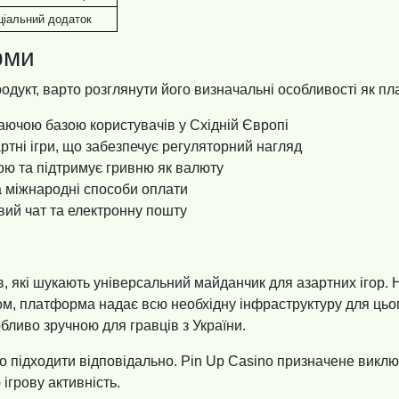
ціальний додаток
рми
одукт, варто розглянути його визначальні особливості як п
аючою базою користувачів у Східній Європі
ртні ігри, що забезпечує регуляторний нагляд
ю та підтримує гривню як валюту
а міжнародні способи оплати
ий чат та електронну пошту
в, які шукають універсальний майданчик для азартних ігор. Н
ром, платформа надає всю необхідну інфраструктуру для цьо
обливо зручною для гравців з України.
о підходити відповідально. Pin Up Casino призначене виключ
ігрову активність.