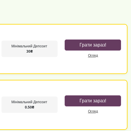
Грати зараз!
Мінімальний Депозит
30₴
Огляд
Грати зараз!
Мінімальний Депозит
0.50₴
Огляд