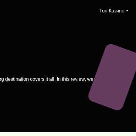
Топ Казино
 destination covers it all. In this review, we