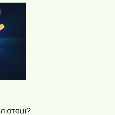
бліотеці?