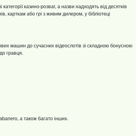
 категорії казино-розваг, а назви надходять від десятків
, карткам або грі з живим дилером, у бібліотеці
кових машин до сучасних відеослотів зі складною бонусною
до гравця.
abanero, а також багато інших.