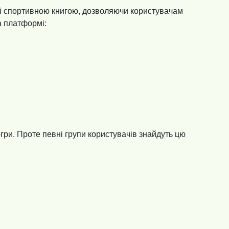
зі спортивною книгою, дозволяючи користувачам
а платформі:
гри. Проте певні групи користувачів знайдуть цю